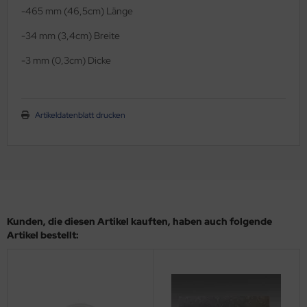
-465 mm (46,5cm) Länge
schenlaminatoren
ols - Sublimationspapier
-34 mm (3,4cm) Breite
ansferpressen
rpackungsmaterial-Packband-Gewebeklebepunkte
m.
-3 mm (0,3cm) Dicke
lcan Labelstock Material
Artikeldatenblatt drucken
Kunden, die diesen Artikel kauften, haben auch folgende
Artikel bestellt: