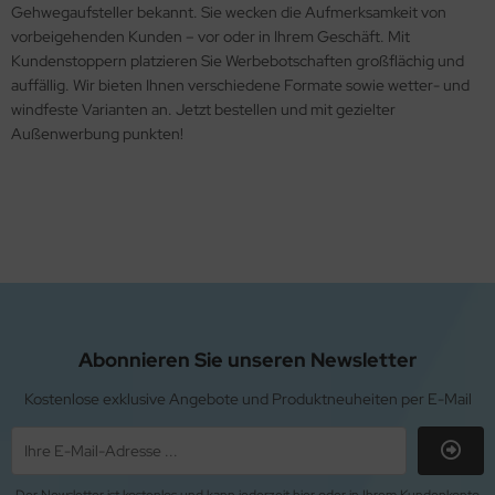
Gehwegaufsteller bekannt. Sie wecken die Aufmerksamkeit von
schenlaminatoren
ols - Sublimationspapier
vorbeigehenden Kunden – vor oder in Ihrem Geschäft. Mit
Kundenstoppern platzieren Sie Werbebotschaften großflächig und
ansferpressen
rpackungsmaterial-Packband-Gewebeklebepunkte
auffällig. Wir bieten Ihnen verschiedene Formate sowie wetter- und
m.
windfeste Varianten an. Jetzt bestellen und mit gezielter
Außenwerbung punkten!
lcan Labelstock Material
Abonnieren Sie unseren Newsletter
Kostenlose exklusive Angebote und Produktneuheiten per E-Mail
Der Newsletter ist kostenlos und kann jederzeit hier oder in Ihrem Kundenkonto