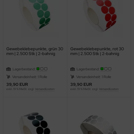
gisterstanzmaschinen
len & Falzen
llen, Nuten & Perforieren
Gewebeklebepunkte, grün 30
Gewebeklebepunkte, rot 30
llenschneider IDEAL
mm | 2.500 Stk | 2-bahnig
mm | 2.500 Stk | 2-bahnig
ckenpresse / Squarefold
Lagerbestand:
Lagerbestand:
hneid- & Stanzgeräte
Versandeinheit: 1 Rolle
Versandeinheit: 1 Rolle
39,90 EUR
39,90 EUR
hneidplotter secabo, Rollen-Schneidplotter
exkl. 19 % MwSt. zzgl.
Versandkosten
exkl. 19 % MwSt. zzgl.
Versandkosten
uareFold incl.Trimmer
anz u. Bindemaschinen
apelschneider IDEAL