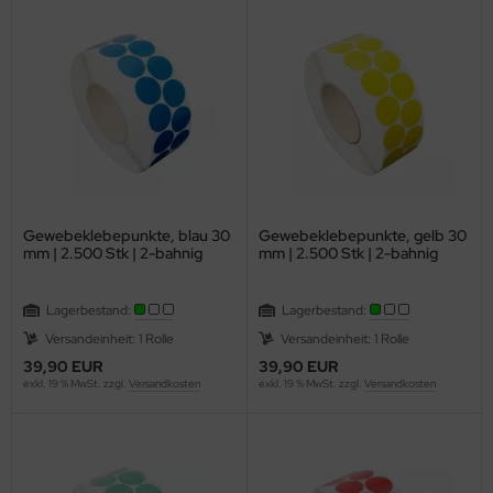
k.-& Daumenlochstanzen
ahtkammbinderücken RENZ
aupappe für Hardcover
rarbeitungsgeräte Klebeprodukte
lzmaschinen
rdcover für Wire-O Bindungen
rschluss-Klebepunkte, einseitige Klebepunkte
achbettschneideplotter
lenderaufhänger - lose - vorgeformt
belschneider IDEAL
lenderschafte gerade
ftmaschinen
astikbinderücken A4, US- Teilung, 21 Ringe
Gewebeklebepunkte, blau 30
Gewebeklebepunkte, gelb 30
mm | 2.500 Stk | 2-bahnig
mm | 2.500 Stk | 2-bahnig
iß-Foliendrucker HAK 100
NG WIRE OPENER
ebebinder
ckwände / Einbanddeckel
Lagerbestand:
Lagerbestand:
Versandeinheit: 1 Rolle
Versandeinheit: 1 Rolle
emm-Bindesystem
39,90 EUR
39,90 EUR
exkl. 19 % MwSt. zzgl.
Versandkosten
exkl. 19 % MwSt. zzgl.
Versandkosten
maschinen
pierbohrmaschinen
ierrüttler / Schüttler