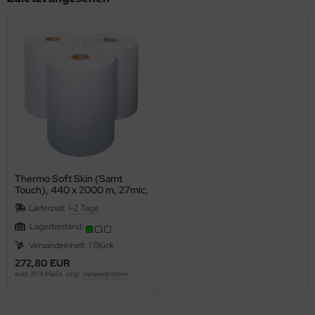
schenlaminatoren
ols - Sublimationspapier
ansferpressen
rpackungsmaterial-Packband-Gewebeklebepunkte
m.
lcan Labelstock Material
Thermo Soft Skin (Samt
Touch), 440 x 2000 m, 27mic,
77er Kern
Lieferzeit:
1-2 Tage
Lagerbestand:
Versandeinheit: 1 Stück
272,80 EUR
exkl. 19 % MwSt. zzgl.
Versandkosten