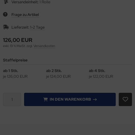
Versandeinheit:
1 Rolle
gisterstanzmaschinen
miniertaschen
Frage zu Artikel
len & Falzen
gnete
Lieferzeit:
1-2 Tage
llen, Nuten & Perforieren
en
126,00 EUR
exkl. 19 % MwSt. zzgl.
Versandkosten
llenschneider IDEAL
pierbohrer
Staffelpreise
ckenpresse / Squarefold
hutzkanten, für Schreibtischblocks
ab 1 Stk.
ab 2 Stk.
ab 4 Stk.
je 126,00 EUR
je 124,00 EUR
je 122,00 EUR
hneid- & Stanzgeräte
lbstklebetaschen
hneidplotter secabo, Rollen-Schneidplotter
hllineal
IN DEN WARENKORB
uareFold incl.Trimmer
fthalter
anz u. Bindemaschinen
ermobindemappen
apelschneider IDEAL
ermokaschierfolien/Cellophanieren