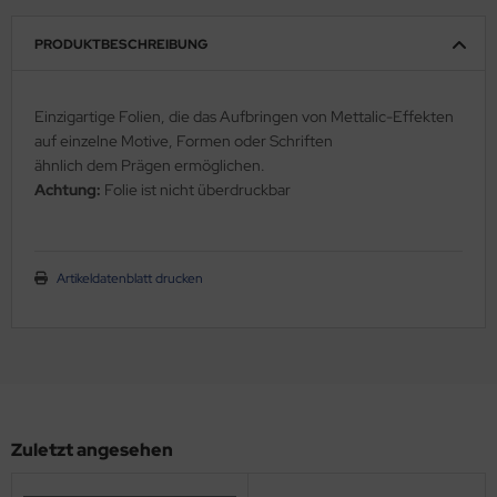
schenlaminatoren
ols - Sublimationspapier
PRODUKTBESCHREIBUNG
ansferpressen
rpackungsmaterial-Packband-Gewebeklebepunkte
m.
Einzigartige Folien, die das Aufbringen von Mettalic-Effekten
lcan Labelstock Material
auf einzelne Motive, Formen oder Schriften
ähnlich dem Prägen ermöglichen.
Achtung:
Folie ist nicht überdruckbar
Artikeldatenblatt drucken
Zuletzt angesehen