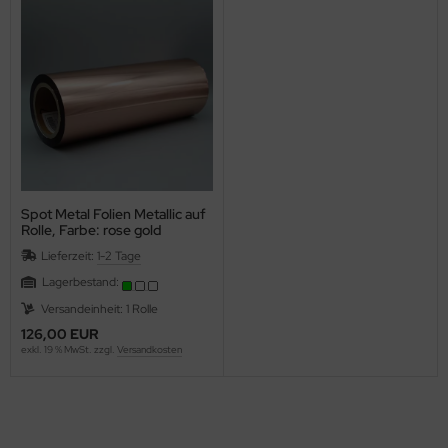
Spot Metal Folien Metallic auf
Rolle, Farbe: rose gold
glänzend Farb-Nr.: 355, Rolle
Lieferzeit:
1-2 Tage
320mm x 305lfm
Lagerbestand:
Versandeinheit: 1 Rolle
126,00 EUR
exkl. 19 % MwSt. zzgl.
Versandkosten