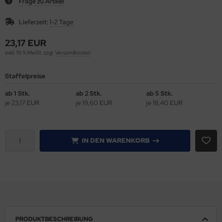
Frage zu Artikel
gisterstanzmaschinen
Lieferzeit:
1-2 Tage
len & Falzen
23,17 EUR
exkl. 19 % MwSt. zzgl.
Versandkosten
llen, Nuten & Perforieren
Staffelpreise
llenschneider IDEAL
ab 1 Stk.
ab 2 Stk.
ab 5 Stk.
je 23,17 EUR
je 19,60 EUR
je 18,40 EUR
ckenpresse / Squarefold
hneid- & Stanzgeräte
IN DEN WARENKORB
hneidplotter secabo, Rollen-Schneidplotter
uareFold incl.Trimmer
anz u. Bindemaschinen
apelschneider IDEAL
PRODUKTBESCHREIBUNG