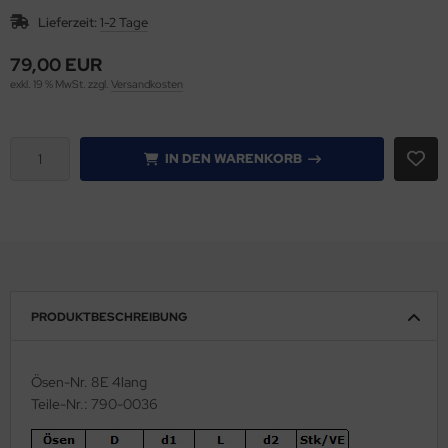
Lieferzeit:
1-2 Tage
gisterstanzmaschinen
79,00 EUR
len & Falzen
exkl. 19 % MwSt. zzgl.
Versandkosten
llen, Nuten & Perforieren
IN DEN WARENKORB
llenschneider IDEAL
ckenpresse / Squarefold
hneid- & Stanzgeräte
hneidplotter secabo, Rollen-Schneidplotter
PRODUKTBESCHREIBUNG
uareFold incl.Trimmer
Ösen-Nr. 8E 4lang
anz u. Bindemaschinen
Teile-Nr.: 790-0036
apelschneider IDEAL