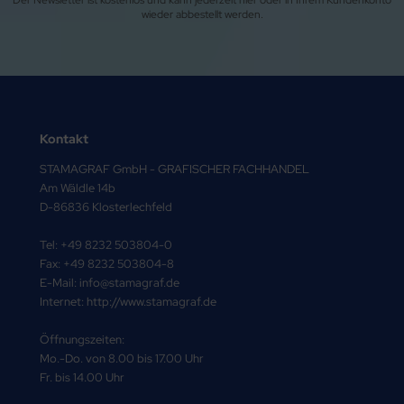
Der Newsletter ist kostenlos und kann jederzeit hier oder in Ihrem Kundenkonto
wieder abbestellt werden.
Kontakt
STAMAGRAF GmbH - GRAFISCHER FACHHANDEL
Am Wäldle 14b
D-86836 Klosterlechfeld
Tel: +49 8232 503804-0
Fax: +49 8232 503804-8
E-Mail: info@stamagraf.de
Internet: http://www.stamagraf.de
Öffnungszeiten:
Mo.-Do. von 8.00 bis 17.00 Uhr
Fr. bis 14.00 Uhr