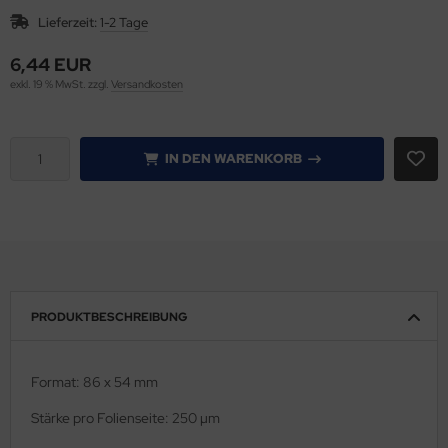
Lieferzeit:
1-2 Tage
gisterstanzmaschinen
6,44 EUR
len & Falzen
exkl. 19 % MwSt. zzgl.
Versandkosten
llen, Nuten & Perforieren
IN DEN WARENKORB
llenschneider IDEAL
ckenpresse / Squarefold
hneid- & Stanzgeräte
hneidplotter secabo, Rollen-Schneidplotter
PRODUKTBESCHREIBUNG
uareFold incl.Trimmer
Format: 86 x 54 mm
anz u. Bindemaschinen
Stärke pro Folienseite: 250 µm
apelschneider IDEAL