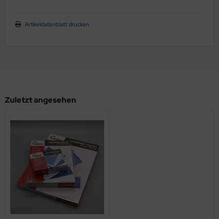
schenlaminatoren
Artikeldatenblatt drucken
ansferpressen
Zuletzt angesehen