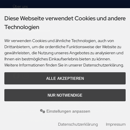
Über uns
Vertrag widerrufen
Diese Webseite verwendet Cookies und andere
Technologien
Zahlungsmethoden
Wir verwenden Cookies und ähnliche Technologien, auch von
Drittanbietern, um die ordentliche Funktionsweise der Website zu
gewährleisten, die Nutzung unseres Angebotes zu analysieren und
Ihnen ein bestmögliches Einkaufserlebnis bieten zu können.
Social Media
Weitere Informationen finden Sie in unserer Datenschutzerklärung.
ALLE AKZEPTIEREN
NUR NOTWENDIGE
Alle Preise exkl. gesetzl. MwSt. zzgl.
Versandkosten
. Die durchgestrichenen Preise
entsprechen dem bisherigen Preis bei STAMAGRAF GmbH - Grafischer Fachhandel.
Einstellungen anpassen
STAMAGRAF GmbH - Grafischer Fachhandel © 2026 | Template © 2009-2026 by
modified eCommerce Shopsoftware
mod
ified eCommerce Shopsoftware © 2009-2026
Datenschutzerklärung
Impressum