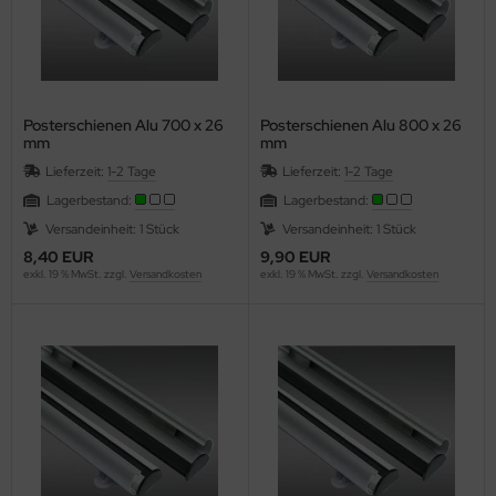
schenlaminatoren
ols - Sublimationspapier
ansferpressen
rpackungsmaterial-Packband-Gewebeklebepunkte
m.
Posterschienen Alu 700 x 26
Posterschienen Alu 800 x 26
lcan Labelstock Material
mm
mm
Lieferzeit:
1-2 Tage
Lieferzeit:
1-2 Tage
Lagerbestand:
Lagerbestand:
Versandeinheit: 1 Stück
Versandeinheit: 1 Stück
8,40 EUR
9,90 EUR
exkl. 19 % MwSt. zzgl.
Versandkosten
exkl. 19 % MwSt. zzgl.
Versandkosten