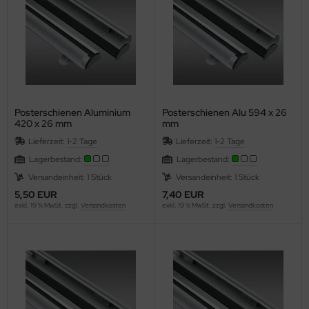
gisterstanzmaschinen
miniertaschen
len & Falzen
gnete
llen, Nuten & Perforieren
en
Posterschienen Aluminium
Posterschienen Alu 594 x 26
llenschneider IDEAL
pierbohrer
420 x 26 mm
mm
Lieferzeit:
1-2 Tage
Lieferzeit:
1-2 Tage
ckenpresse / Squarefold
hutzkanten, für Schreibtischblocks
Lagerbestand:
Lagerbestand:
hneid- & Stanzgeräte
lbstklebetaschen
Versandeinheit: 1 Stück
Versandeinheit: 1 Stück
5,50 EUR
7,40 EUR
hneidplotter secabo, Rollen-Schneidplotter
hllineal
exkl. 19 % MwSt. zzgl.
Versandkosten
exkl. 19 % MwSt. zzgl.
Versandkosten
uareFold incl.Trimmer
fthalter
anz u. Bindemaschinen
ermobindemappen
apelschneider IDEAL
ermokaschierfolien/Cellophanieren