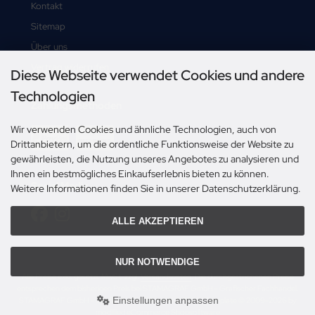
Kontakt
Sitemap
Über uns
Vertrag widerrufen
Diese Webseite verwendet Cookies und andere
Technologien
Zahlungsmethoden
Wir verwenden Cookies und ähnliche Technologien, auch von
Drittanbietern, um die ordentliche Funktionsweise der Website zu
gewährleisten, die Nutzung unseres Angebotes zu analysieren und
Ihnen ein bestmögliches Einkaufserlebnis bieten zu können.
Social Media
Weitere Informationen finden Sie in unserer Datenschutzerklärung.
ALLE AKZEPTIEREN
NUR NOTWENDIGE
Alle Preise exkl. gesetzl. MwSt. zzgl.
Versandkosten
. Die durchgestrichenen Preise
entsprechen dem bisherigen Preis bei STAMAGRAF GmbH - Grafischer Fachhandel.
Einstellungen anpassen
STAMAGRAF GmbH - Grafischer Fachhandel © 2026 | Template © 2009-2026 by
modified eCommerce Shopsoftware