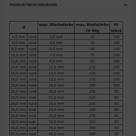
PRODUKTBESCHREIBUNG
schenlaminatoren
ansferpressen