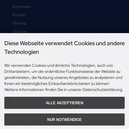
Impressum
Kontakt
Sitemap
Über uns
Vertrag widerrufen
Diese Webseite verwendet Cookies und andere
Technologien
Zahlungsmethoden
Wir verwenden Cookies und ähnliche Technologien, auch von
Drittanbietern, um die ordentliche Funktionsweise der Website zu
gewährleisten, die Nutzung unseres Angebotes zu analysieren und
Ihnen ein bestmögliches Einkaufserlebnis bieten zu können.
Social Media
Weitere Informationen finden Sie in unserer Datenschutzerklärung.
ALLE AKZEPTIEREN
NUR NOTWENDIGE
Alle Preise exkl. gesetzl. MwSt. zzgl.
Versandkosten
. Die durchgestrichenen Preise