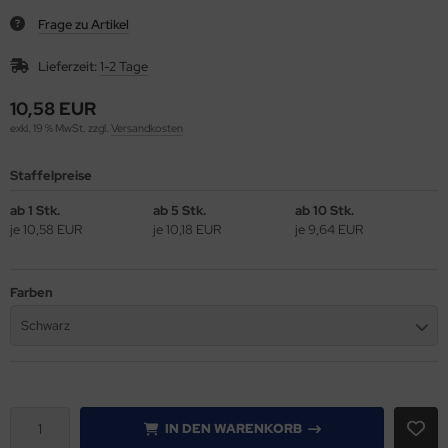
Frage zu Artikel
gisterstanzmaschinen
miniertaschen
Lieferzeit:
1-2 Tage
len & Falzen
gnete
10,58 EUR
llen, Nuten & Perforieren
en
exkl. 19 % MwSt. zzgl.
Versandkosten
llenschneider IDEAL
pierbohrer
Staffelpreise
ab 1 Stk.
ab 5 Stk.
ab 10 Stk.
ckenpresse / Squarefold
hutzkanten, für Schreibtischblocks
je 10,58 EUR
je 10,18 EUR
je 9,64 EUR
hneid- & Stanzgeräte
lbstklebetaschen
Farben
hneidplotter secabo, Rollen-Schneidplotter
hllineal
Schwarz
uareFold incl.Trimmer
fthalter
anz u. Bindemaschinen
ermobindemappen
apelschneider IDEAL
ermokaschierfolien/Cellophanieren
IN DEN WARENKORB