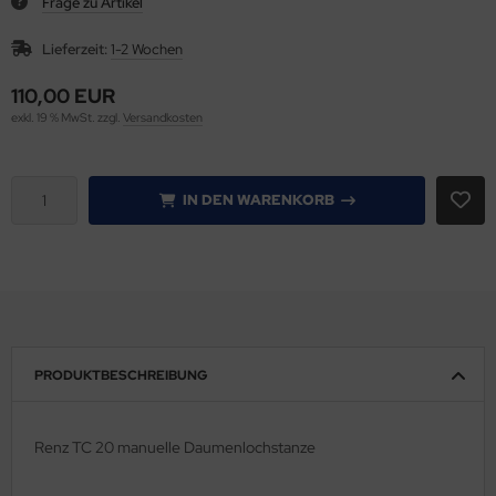
Frage zu Artikel
miniertaschen
Lieferzeit:
1-2 Wochen
gnete
110,00 EUR
exkl. 19 % MwSt. zzgl.
Versandkosten
en
pierbohrer
IN DEN WARENKORB
hutzkanten, für Schreibtischblocks
lbstklebetaschen
hllineal
PRODUKTBESCHREIBUNG
fthalter
ermobindemappen
Renz TC 20 manuelle Daumenlochstanze
ermokaschierfolien/Cellophanieren