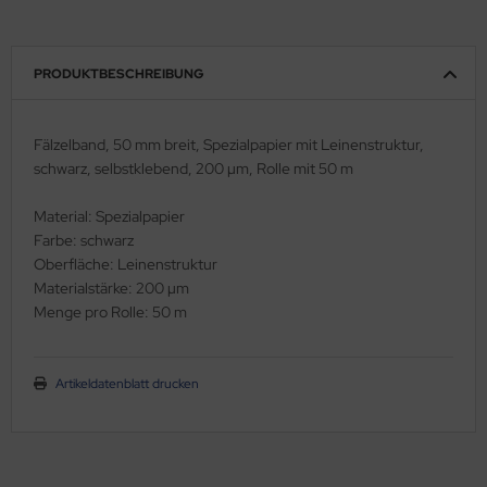
schenlaminatoren
ols - Sublimationspapier
ansferpressen
rpackungsmaterial-Packband-Gewebeklebepunkte
PRODUKTBESCHREIBUNG
m.
lcan Labelstock Material
Fälzelband, 50 mm breit, Spezialpapier mit Leinenstruktur,
schwarz, selbstklebend, 200 µm, Rolle mit 50 m
Material: Spezialpapier
Farbe: schwarz
Oberfläche: Leinenstruktur
Materialstärke: 200 µm
Menge pro Rolle: 50 m
Artikeldatenblatt drucken