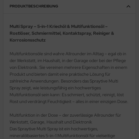
PRODUKTBESCHREIBUNG
schenlaminatoren
ols - Sublimationspapier
ansferpressen
rpackungsmaterial-Packband-Gewebeklebepunkte
m.
Multi Spray – 5-in-1 Kriechöl & Multifunktionsöl –
Rostlöser, Schmiermittel, Kontaktspray, Reiniger &
lcan Labelstock Material
Korrosionsschutz
Multifunktionsöle sind wahre Allrounder im Alltag – egal ob in
der Werkstatt, im Haushalt, in der Garage oder bei der Pflege
von Elektronik. Sie vereinen mehrere Eigenschaften in einem
Produkt und bieten damit eine praktische Lösung für
zahlreiche Anwendungen. Besonders das Spraytive Multi
Spray zeigt, wie leistungsfähig ein hochwertiges
Multifunktionsöl sein kann: Es schmiert, schützt, reinigt, löst
Rost und verdrängt Feuchtigkeit – alles in einer einzigen Dose.
Multifunktion in der Dose – der zuverlässige Allrounder für
Werkstatt, Garage, Haushalt und Elektronik
Das Spraytive Multi Spray ist ein hochwertiges,
mineralölbasiertes 5-in-1 Multifunktionsöl für vielseitige