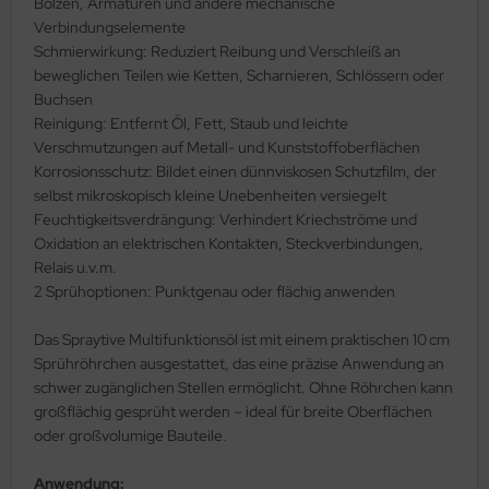
Bolzen, Armaturen und andere mechanische
Verbindungselemente
Schmierwirkung: Reduziert Reibung und Verschleiß an
beweglichen Teilen wie Ketten, Scharnieren, Schlössern oder
Buchsen
Reinigung: Entfernt Öl, Fett, Staub und leichte
Verschmutzungen auf Metall- und Kunststoffoberflächen
Korrosionsschutz: Bildet einen dünnviskosen Schutzfilm, der
selbst mikroskopisch kleine Unebenheiten versiegelt
Feuchtigkeitsverdrängung: Verhindert Kriechströme und
Oxidation an elektrischen Kontakten, Steckverbindungen,
Relais u.v.m.
2 Sprühoptionen: Punktgenau oder flächig anwenden
Das Spraytive Multifunktionsöl ist mit einem praktischen 10 cm
Sprühröhrchen ausgestattet, das eine präzise Anwendung an
schwer zugänglichen Stellen ermöglicht. Ohne Röhrchen kann
großflächig gesprüht werden – ideal für breite Oberflächen
oder großvolumige Bauteile.
Anwendung: